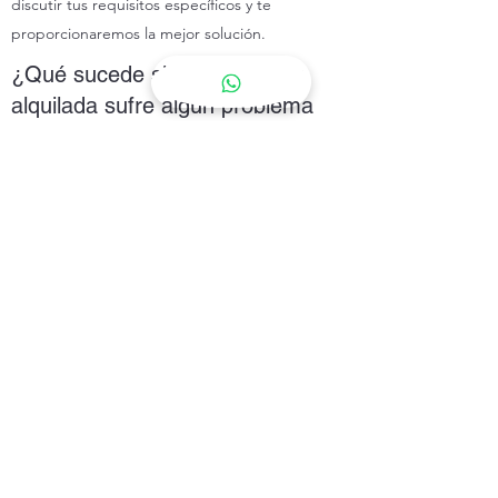
discutir tus requisitos específicos y te
proporcionaremos la mejor solución.
¿Qué sucede si la maquinaria
alquilada sufre algún problema
durante su uso?
En el caso poco probable de que
experimentes algún problema con la
maquinaria alquilada, nuestro equipo de
soporte técnico estará disponible para
ayudarte de inmediato. Nos comprometemos a
resolver cualquier problema de manera rápida
y eficiente para minimizar cualquier
interrupción en tu proyecto.
Si tienes alguna otra pregunta que no esté
cubierta aquí, no dudes en ponerte en
contacto con nosotros. Estamos aquí para